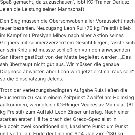
Spaß gemacht, da zuzuschauen“, lobt KG-Trainer Dariusz
Jelen die Leistung seiner Mannschaft.
Den Sieg müssen die Oberschwaben aller Voraussicht nach
teuer bezahlen. Neuzugang Leon Rul (75 kg Freistil) blieb
im Kampf mit Presiyan Mihov nach einer Aktion seines
Gegners mit schmerzverzerrtem Gesicht liegen, fasste sich
an sein Knie und musste schließlich von den anwesenden
Sanitätern gestützt von der Matte begleitet werden. „Das
sah überhaupt nicht gut aus. Wir müssen die genaue
Diagnose abwarten aber Leon wird jetzt erstmal raus sein“,
so die Einschätzung Jelens.
Trotz der verletzungsbedingten Aufgabe Ruls ließen die
Hausherren zu kaum einem Zeitpunkt Zweifel am Heimsieg
aufkommen, wenngleich KG-Ringer Veaceslav Mamulat (61
kg Freistil) zum Auftakt Leon Zinser unterlag. Nach einer
starken ersten Hälfte brach der Greco-Spezialist in
Halbzeit zwei konditionell ein, kassierte Punkt um Punkt
und verlor am Ende deutlich mit 6:14. Jan Zirn (130 kg