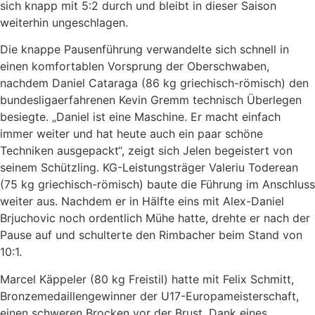
sich knapp mit 5:2 durch und bleibt in dieser Saison
weiterhin ungeschlagen.
Die knappe Pausenführung verwandelte sich schnell in
einen komfortablen Vorsprung der Oberschwaben,
nachdem Daniel Cataraga (86 kg griechisch-römisch) den
bundesligaerfahrenen Kevin Gremm technisch Überlegen
besiegte. „Daniel ist eine Maschine. Er macht einfach
immer weiter und hat heute auch ein paar schöne
Techniken ausgepackt“, zeigt sich Jelen begeistert von
seinem Schützling. KG-Leistungsträger Valeriu Toderean
(75 kg griechisch-römisch) baute die Führung im Anschluss
weiter aus. Nachdem er in Hälfte eins mit Alex-Daniel
Brjuchovic noch ordentlich Mühe hatte, drehte er nach der
Pause auf und schulterte den Rimbacher beim Stand von
10:1.
Marcel Käppeler (80 kg Freistil) hatte mit Felix Schmitt,
Bronzemedaillengewinner der U17-Europameisterschaft,
einen schweren Brocken vor der Brust. Dank eines