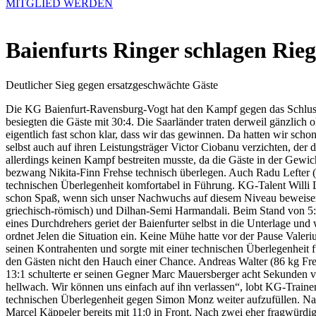
MITGLIED WERDEN
Baienfurts Ringer schlagen Rieg
Deutlicher Sieg gegen ersatzgeschwächte Gäste
Die KG Baienfurt-Ravensburg-Vogt hat den Kampf gegen das Schlussl
besiegten die Gäste mit 30:4. Die Saarländer traten derweil gänzlich 
eigentlich fast schon klar, dass wir das gewinnen. Da hatten wir sch
selbst auch auf ihren Leistungsträger Victor Ciobanu verzichten, der 
allerdings keinen Kampf bestreiten musste, da die Gäste in der Gewi
bezwang Nikita-Finn Frehse technisch überlegen. Auch Radu Lefter (1
technischen Überlegenheit komfortabel in Führung. KG-Talent Willi Le
schon Spaß, wenn sich unser Nachwuchs auf diesem Niveau beweisen k
griechisch-römisch) und Dilhan-Semi Harmandali. Beim Stand von 5:0
eines Durchdrehers geriet der Baienfurter selbst in die Unterlage und
ordnet Jelen die Situation ein. Keine Mühe hatte vor der Pause Vale
seinen Kontrahenten und sorgte mit einer technischen Überlegenheit 
den Gästen nicht den Hauch einer Chance. Andreas Walter (86 kg Fre
13:1 schulterte er seinen Gegner Marc Mauersberger acht Sekunden v
hellwach. Wir können uns einfach auf ihn verlassen“, lobt KG-Traine
technischen Überlegenheit gegen Simon Monz weiter aufzufüllen. Na
Marcel Käppeler bereits mit 11:0 in Front. Nach zwei eher fragwürd