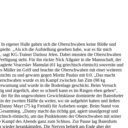
 In eigener Halle gaben sich die Oberschwaben keine Blöße und
pielte. „Als ich die Aufstellung gesehen habe, war es für mich
ind“, sagt KG-Trainer Dariusz Jelen. Dabei mussten die Oberschwaben
Verfügung steht. Für ihn rückte Nick Allgaier in die Mannschaft, der
t agierte Veaceslav Mamulat (61 kg griechisch-römisch) souverän und
es Müller im Griff und brachte die Oberschwaben mit einer weiteren
eß nichts zu und gewann gegen Moritz Paulus mit 6:0. „Das macht
 Oberschwaben wurde es im Kampf zwischen Jan Zirn (98 kg
sverwarnung und wurde in die Bodenlage geschickt. Beim Versuch
ötig und ärgerlich, aber so schnell kann es im Ringen eben gehen“,
n der für ihn ungewohnten Gewichtsklasse dominierte der Baienfurter
 der zweiten Hälfte da weiter, wo sie aufgehört hatten und ließen
Danny Mayr (75 kg Freistil) für Aufsehen sorgte. Beim Stand von
esamtsieg. „Danny macht das richtig gut, agiert unaufgeregt und
iechisch-römisch), um das Punktekonto der Oberschwaben mit seiner
te Kampf des Abends ganz zum Schluss. Zur Pause lag Baienfurts
th wieder herankämpfen. Die Nerven behielt am Ende aber der