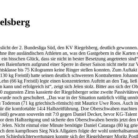
elsberg
icht der 2. Bundesliga Süd, den KV Riegelsberg, deutlich gewonnen.
ohne ihre ausländischen Athleten an, was den Gastgebern in die Karten s
on ein bisschen Glück, dass sie nicht in bester Besetzung angetreten s
den Baienfurtern aufgrund einer Sperre in dieser Saison nicht mehr zur 
chtsklasse bis 75 Kilogramm keine Ringer stellen konnten. Zum Auftak
30 kg Freistil) hatte seinen deutlich schwereren Kontrahenten Johann
hn (66 kg Freistil) legte einen konzentrierten Auftritt an den Tag, li
ann und erfolgreich ist“, zeigt sich Jelen stolz. Bitter aus sich der
 zugunsten Zirns kassierte der Riegelsberger seine zweite Passivität
 wurde noch geschultert. „Das war in der Situation natürlich völlig unn
riu Toderean (71 kg griechisch-römisch) mit Maurice Uwe Roos. Auch i
für die komfortable 14:4 Halbzeitführung. Doe Oberschwaben machten in
istil) gewann souverän mit 7:0 gegen Daniel Decker, bevor KG-Talent 
or dem Halbzeitgong und sicherte den Oberschwaben bereits jetzt den G
r Jelen. Nicht einmal eine Minute benötigte Daniel Cataraga (80 kg gr
ch dem kampflosen Sieg Nick Allgaiers folgte der wohl unterhaltsams
igen Schiedsrichterwertungen konnte sich der Riegelsberger Moritz Pos