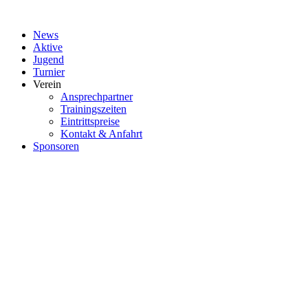
Zum
Inhalt
News
springen
Aktive
Jugend
Turnier
Verein
Ansprechpartner
Trainingszeiten
Eintrittspreise
Kontakt & Anfahrt
Sponsoren