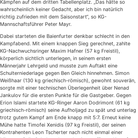
Kämpfen auf dem dritten Tabellenplatz. „Das hätte so
wahrscheinlich keiner Gedacht, aber ich bin natürlich
richtig zufrieden mit dem Saisonstart“, so KG-
Mannschaftsführer Peter Mayr.
Dabei starteten die Baienfurter denkbar schlecht in den
Kampfabend. Mit einem knappen Sieg gerechnet, zahlte
KG-Nachwuchsringer Maxim Hafner (57 kg Freistil),
körperlich sichtlich unterlegen, in seinem ersten
Männerjahr Lehrgeld und musste zum Auftakt eine
Schulterniederlage gegen Ben Gleich hinnehmen. Simon
Weißhaar (130 kg griechisch-römisch), gewohnt souverän,
sorgte mit einer technischen Überlegenheit über Nenad
Jankulov für die ersten Punkte für die Gastgeber. Gegen
Erion Islami startete KG-Ringer Aaron Dodrimont (61 kg
griechisch-römisch) seine Aufholjagd zu spät und unterlag
trotz gutem Kampf am Ende knapp mit 5:7. Erneut keine
Mühe hatte Timofei Xenidis (97 kg Freistil), der seinen
Kontrahenten Leon Tscherter nach nicht einmal einer