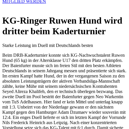
MITGLIED WERDEN
KG-Ringer Ruwen Hund wird
dritter beim Kaderturnier
Starke Leistung im Duell mit Deutschlands besten
Beim DRB-Kaderturnier konnte sich KG-Nachwuchstalent Ruwen
Hund (65 kg) in der Altersklasse U17 den dritten Platz erkämpfen.
Der Baienfurter musste sich im freien Stil mit den besten Athleten
Deutschlands in seinem Jahrgang messen und präsentierte sich stark.
Im ersten Kampf hatte Hund, der in der vergangenen Saison zu den
absoluten Leistungsträgern der aktiven Verbandsliga-Mannschaft
zählte, keine Mühe mit seinem niedersächsischen Kontrahenten
Seyed Alireza Khalifeh, den er technisch überlegen bezwang. Das
zweite Duell im Pool bestritt der Baienfurter gegen Neo Warkentin
vom TuS Adelhausen. Hier fand er kein Mittel und unterlag knapp
mit 1:3. Unbeirrt von der Niederlage gewann er den nächsten
Kampf gegen den Hamburger Adam Dzumaev wieder souverän mit
12:4. Ein enges Duell lieferte er sich im letzten Kampf der Vorrunde
Nils Frederick Heinrich aus Leipzig. Nach einer konzentrierten
Vorstellung setze sich das KG-Talent mit 6:1 durch. Damit sicherte