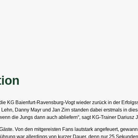
tion
die KG Baienfurt-Ravensburg-Vogt wieder zurück in der Erfolgs
i Lehn, Danny Mayr und Jan Zirn standen dabei erstmals in dies
wenn die Jungs dann auch abliefern“, sagt KG-Trainer Dariusz Je
 Gäste. Von den mitgereisten Fans lautstark angefeuert, gewan
ührung war allerdings von kurzer Dauer, denn nur 25 Sekunden s